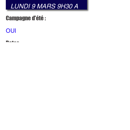
Campagne d'été :
OUI
Dates :
Fermeture du 25/07/2026 Au
10/09/2026
Mis à jour le :
3
mai
202
6 à
06:
19:
09