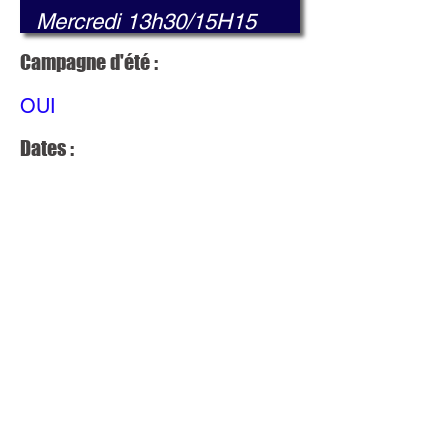
Campagne d'été :
OUI
Dates :
Fermeture du 31/07/2026 Au
31/08/2026
Mis à jour le :
23
juill
et
202
6 à
14:
05:
19