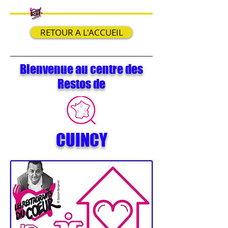
RETOUR A L'ACCUEIL
Bienvenue au centre des
Restos de
CUINCY