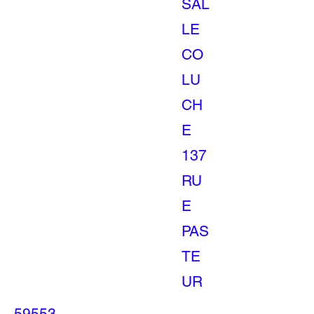
SAL
LE
CO
LU
CH
E
137
RU
E
PAS
TE
UR
59553
-