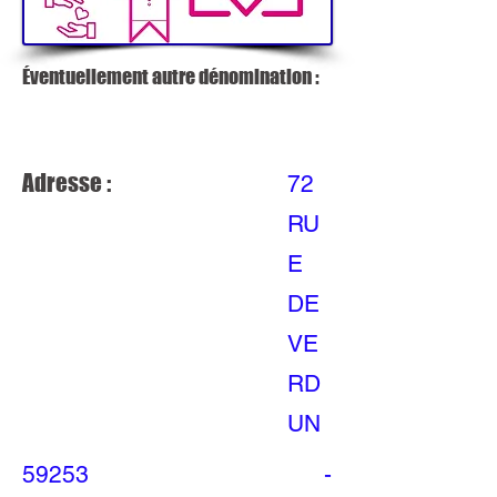
Éventuellement autre dénomination :
Adresse :
72
RU
E
DE
VE
RD
UN
59253
-