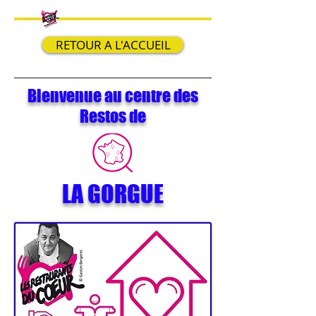
RETOUR A L'ACCUEIL
Bienvenue au centre des
Restos de
LA GORGUE