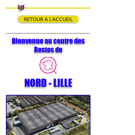
RETOUR A L'ACCUEIL
Bienvenue au centre des
Restos de
NORD - LILLE