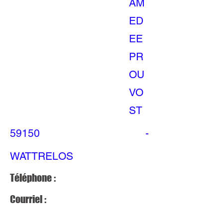
AM
ED
EE
PR
OU
VO
ST
59150
-
WATTRELOS
Téléphone :
Courriel :