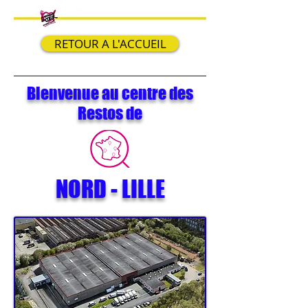
RETOUR A L'ACCUEIL
Bienvenue au centre des
Restos de
NORD - LILLE