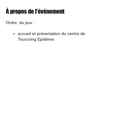
À propos de l'événement
Ordre du jour :
accueil et présentation du centre de
Tourcoing Epidème
campagne d'été : points positifs,
contraintes liées au COVID
pour les centres ne faisant que la
campagne d'hiver : comment aborder
cette prochaine campagne
inscriptions dans les centres : les
anticiper
l'aide à la personne : comment la
continuer malgré un environnement
"difficile"
point sur PARCOEUR : rappel rapide
sur l'utilisation de l'outil
▲
besoins en bénévoles dans les
centres
la formation
Retour à la liste
la collecte départementale