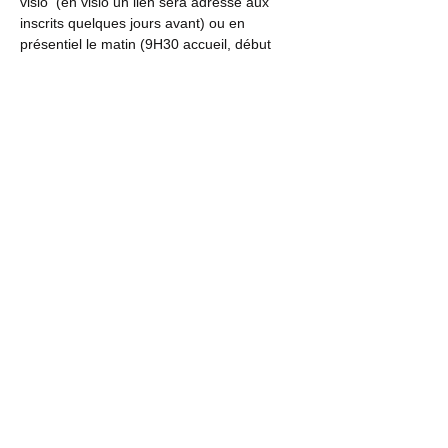
visio  (en visio un lien sera adressé aux 
inscrits quelques jours avant) ou en 
présentiel le matin (9H30 accueil, début 
10H à 12H)
Inscription sur le site des bénévoles - Menu 
"MES INSCRIPTIONS"
▲
Retour à la liste